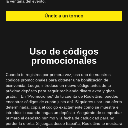
la ventana del evento.
Únete a un torneo
Uso de códigos
promocionales
Cuando te registres por primera vez, usa uno de nuestros
códigos promocionales para obtener una bonificación de
bienvenida. Luego, introduce un nuevo código antes de tu
próximo depósito para seguir recibiendo dinero extra y giros
gratis。 En "Promociones" de tu cuenta de Roulettino, puedes
encontrar códigos de cupón justo ahí. Si quieres usar una oferta
determinada, copia el código exactamente como se muestra e
introdúcelo cuando hagas un depósito. Asegúrate de comprobar
primero el depósito mínimo y la fecha de caducidad para no
perder la oferta. Si juegas desde España, Roulettino te mostrará