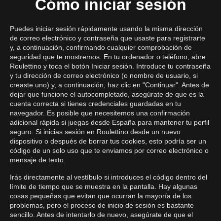
Cómo iniciar sesión
Puedes iniciar sesión rápidamente usando la misma dirección
de correo electrónico y contraseña que usaste para registrarte
y, a continuación, confirmando cualquier comprobación de
seguridad que te mostremos. En tu ordenador o teléfono, abre
Roulettino y toca el botón Iniciar sesión. Introduce tu contraseña
y tu dirección de correo electrónico (o nombre de usuario, si
creaste uno) y, a continuación, haz clic en "Continuar". Antes de
dejar que funcione el autocompletado, asegúrate de que es la
cuenta correcta si tienes credenciales guardadas en tu
navegador. Es posible que necesitemos una confirmación
adicional rápida si juegas desde España para mantener tu perfil
seguro. Si inicias sesión en Roulettino desde un nuevo
dispositivo o después de borrar tus cookies, esto podría ser un
código de un solo uso que te enviamos por correo electrónico o
mensaje de texto.
Irás directamente al vestíbulo si introduces el código dentro del
límite de tiempo que se muestra en la pantalla. Hay algunas
cosas pequeñas que evitan que ocurran la mayoría de los
problemas, pero el proceso de inicio de sesión es bastante
sencillo. Antes de intentarlo de nuevo, asegúrate de que el