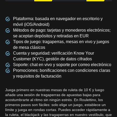
Plataforma: basada en navegador en escritorio y
móvil (iOS/Android)
Métodos de pago: tarjetas y monederos electrónicos;
se aceptan depósitos y retiradas en EUR
Tipos de juego: tragaperras, mesas en vivo y juegos
de mesa clásicos
Cuenta y seguridad: verificación Know Your
Customer (KYC), gestión de datos cifrados
Soporte: chat en vivo y soporte por correo electrónico
Promociones: bonificaciones con condiciones claras
y requisitos de facturación
Juega primero en nuestras mesas de ruleta de 10 € y luego
añade una sesión de tragaperras de apuestas bajas para
acostumbrarte al ritmo sin ningún estrés. En Roulettino, los
primeros pasos son fáciles: solo elige un juego, establece un
límite y juega en rondas cortas. Puedes acceder rápidamente a
la ruleta, el blackjack y las tragaperras en nuestro vestíbulo, que