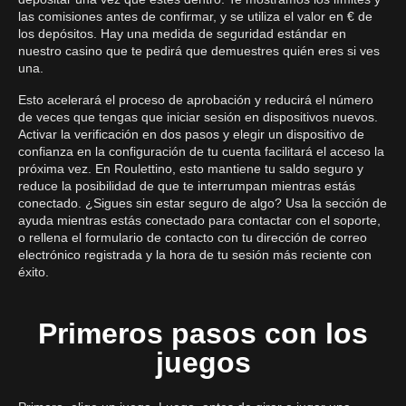
las comisiones antes de confirmar, y se utiliza el valor en € de
los depósitos. Hay una medida de seguridad estándar en
nuestro casino que te pedirá que demuestres quién eres si ves
una.
Esto acelerará el proceso de aprobación y reducirá el número
de veces que tengas que iniciar sesión en dispositivos nuevos.
Activar la verificación en dos pasos y elegir un dispositivo de
confianza en la configuración de tu cuenta facilitará el acceso la
próxima vez. En Roulettino, esto mantiene tu saldo seguro y
reduce la posibilidad de que te interrumpan mientras estás
conectado. ¿Sigues sin estar seguro de algo? Usa la sección de
ayuda mientras estás conectado para contactar con el soporte,
o rellena el formulario de contacto con tu dirección de correo
electrónico registrada y la hora de tu sesión más reciente con
éxito.
Primeros pasos con los
juegos