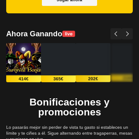
Ahora Ganando
414€
365€
202€
216€
Bonificaciones y
promociones
Lo pasarás mejor sin perder de vista tu gasto si estableces un
límite y te ciñes a él. Sigue alternando entre tragaperras, mesas