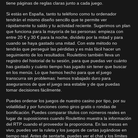
tiene páginas de reglas claras junto a cada juego.
Si estás en España, tanto tu teléfono como tu ordenador
tendrán el mismo diseño sencillo que te permite ver
rápidamente tu saldo y tu actividad reciente. Sugerimos un plan
que funciona para la mayoría de las personas: empieza con
entre 20 € y 30 € para la noche, divídelo por la mitad y para
cuando se haya gastado una mitad. Con este método no
tendrás que perseguir las pérdidas y es más fácil hacer un
seguimiento de los resultados. Roulettino también lleva un
registro del historial de tu sesión, para que puedas ver cuánto
has gastado y cuánto tiempo has jugado sin tener que buscar
en los menús. Lo que hemos hecho para que el juego
transcurra sin problemas: hemos trabajado duro para
asegurarnos de que el juego sea estable y de que puedas
tomar decisiones fácilmente.
Puedes ordenar los juegos de nuestro casino por tipo, por su
volatilidad y por funciones como giros gratis o rondas de
bonificación. Puedes comparar títulos con números reales en
lugar de suposiciones cuando Roulettino muestra la información
del RTP cuando el proveedor la proporciona. En las mesas en
vivo, puedes ver la ruleta y los juegos de cartas jugándose en
tiempo real. Antes de sentarte, puedes ver el chat y los límites