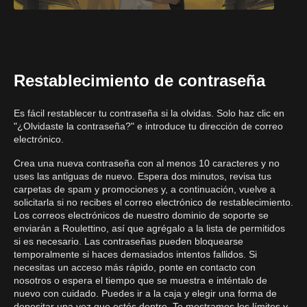
Restablecimiento de contraseña
Es fácil restablecer tu contraseña si la olvidas. Solo haz clic en
"¿Olvidaste la contraseña?" e introduce tu dirección de correo
electrónico.
Crea una nueva contraseña con al menos 10 caracteres y no
uses las antiguas de nuevo. Espera dos minutos, revisa tus
carpetas de spam y promociones y, a continuación, vuelve a
solicitarla si no recibes el correo electrónico de restablecimiento.
Los correos electrónicos de nuestro dominio de soporte se
enviarán a Roulettino, así que agrégalo a la lista de permitidos
si es necesario. Las contraseñas pueden bloquearse
temporalmente si haces demasiados intentos fallidos. Si
necesitas un acceso más rápido, ponte en contacto con
nosotros o espera el tiempo que se muestra e inténtalo de
nuevo con cuidado. Puedes ir a la caja y elegir una forma de
depositar una vez que estés dentro. Te mostramos los límites y